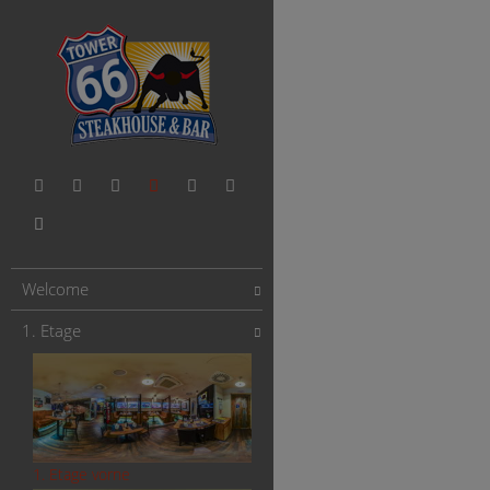
Welcome
1. Etage
1. Etage vorne